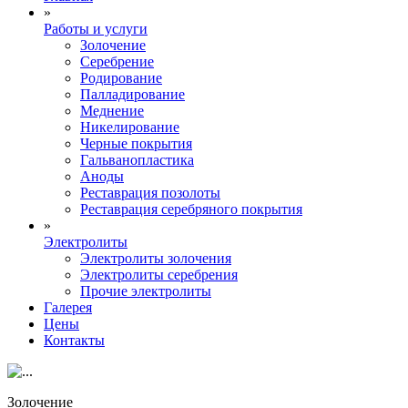
»
Работы и услуги
Золочение
Серебрение
Родирование
Палладирование
Меднение
Никелирование
Черные покрытия
Гальванопластика
Аноды
Реставрация позолоты
Реставрация серебряного покрытия
»
Электролиты
Электролиты золочения
Электролиты серебрения
Прочие электролиты
Галерея
Цены
Контакты
Золочение