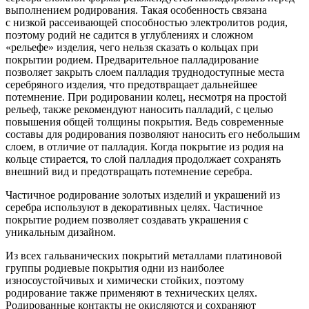
выполнением родирования. Такая особенность связана
с низкой рассеивающей способностью электролитов родия,
поэтому родий не садится в углублениях и сложном
«рельефе» изделия, чего нельзя сказать о кольцах при
покрытии родием. Предварительное палладирование
позволяет закрыть слоем палладия труднодоступные места
серебряного изделия, что предотвращает дальнейшее
потемнение. При родировании колец, несмотря на простой
рельеф, также рекомендуют наносить палладий, с целью
повышения общей толщины покрытия. Ведь современные
составы для родирования позволяют наносить его небольшим
слоем, в отличие от палладия. Когда покрытие из родия на
кольце стирается, то слой палладия продолжает сохранять
внешний вид и предотвращать потемнение серебра.
Частичное родирование золотых изделий и украшений из
серебра используют в декоративных целях. Частичное
покрытие родием позволяет создавать украшения с
уникальным дизайном.
Из всех гальванических покрытий металлами платиновой
группы родиевые покрытия одни из наиболее
износоустойчивых и химически стойких, поэтому
родирование также применяют в технических целях.
Родированные контакты не окисляются и сохраняют