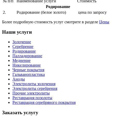
№ п/п
Наименование услуги
Стоимость
Родирование
2.
Родирование (белое золото)
цена по запросу
Более подробную стоимость услуг смотрите в разделе
Цены
Наши услуги
Золочение
Серебрение
Родирование
Палладирование
Меднение
Никелирование
Черные покрытия
Гальванопластика
Аноды
Электролиты золочения
Электролиты серебрения
Прочие электролиты
Реставрация позолоты
Реставрация серебряного покрытия
Заказать услугу