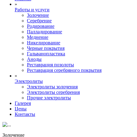
»
Работы и услуги
Золочение
Серебрение
Родирование
Палладирование
Меднение
Никелирование
Черные покрытия
Гальванопластика
Аноды
Реставрация позолоты
Реставрация серебряного покрытия
»
Электролиты
Электролиты золочения
Электролиты серебрения
Прочие электролиты
Галерея
Цены
Контакты
Золочение