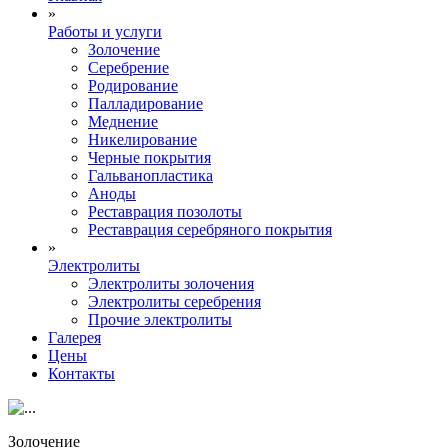
»
Работы и услуги
Золочение
Серебрение
Родирование
Палладирование
Меднение
Никелирование
Черные покрытия
Гальванопластика
Аноды
Реставрация позолоты
Реставрация серебряного покрытия
»
Электролиты
Электролиты золочения
Электролиты серебрения
Прочие электролиты
Галерея
Цены
Контакты
Золочение